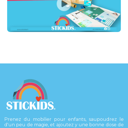
Prenez du mobilier pour enfants, saupoudrez le
d'un peu de magie, et ajoutez y une bonne dose de