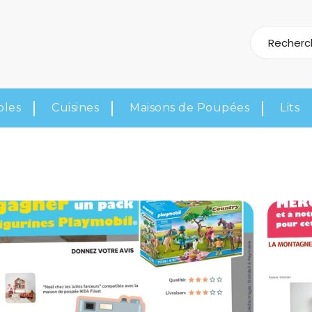
bles
Cuisines
Maisons de Poupées
Lits