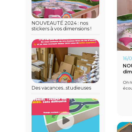
NOUVEAUTÉ 2024 : nos
stickers à vos dimensions !
16/
NOU
dim
On n
Des vacances...studieuses
écout